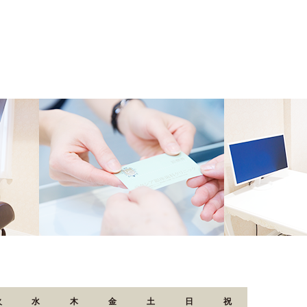
火
水
木
金
土
日
祝