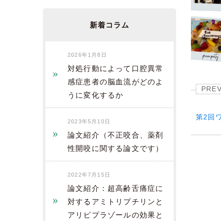
新着コラム
2026年1月8日
対処行動によって口腔異常
感症患者の脳血流がどのよ
PRE
うに変化するか
第2回
2023年5月10日
論文紹介（不正咬合、薬剤
性開咬に関する論文です）
2022年7月15日
論文紹介：超高齢舌痛症に
対するアミトリプチリンと
アリピプラゾールの効果と