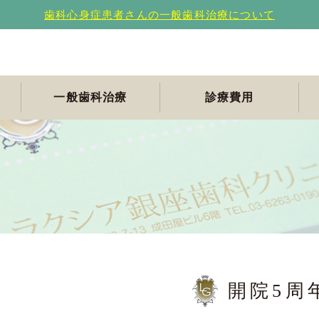
歯科心身症患者さんの一般歯科治療について
一般歯科治療
診療費用
て
ト
舌痛
診す
痛
悩み
合わ
みの
に恐
困り
困り
開院5周