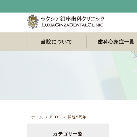
当院について
歯科心身症一覧
当院は歯科心身症専門
院長あいさつ
スタッフ紹介
受診希望の方へ
院内環境のご紹介
院内感染防止対策につ
アクセスと診療案内
歯科心身症によくある
医科・医療連携先のご
歯科心身症につい
簡易チェックリス
原因のわからない
舌痛症は何科で受
非定型歯痛 / 顔面
口腔異常感症でお
咬合異常感（咬み
口臭恐怖症でお悩
歯科恐怖症（歯科
クリニックです。
いて
質問
紹介
症
るべきか？
（非歯原性歯痛）
の方へ
せの異常感）でお
方へ
怖感がある）でお
の方へ
の方へ
ホーム
BLOG
開院5周年
カテゴリ一覧