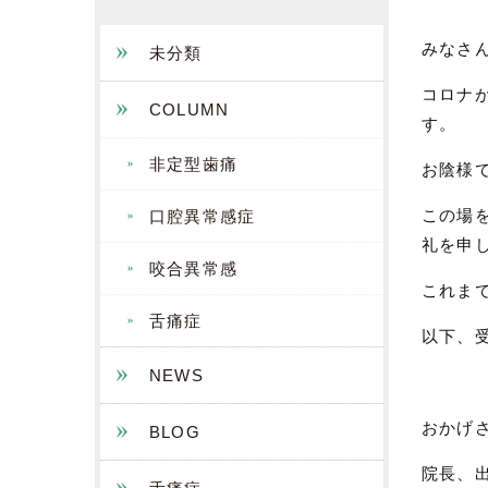
みなさ
未分類
コロナ
COLUMN
す。
非定型歯痛
お陰様
この場
口腔異常感症
礼を申
咬合異常感
これま
舌痛症
以下、
NEWS
おかげ
BLOG
院長、