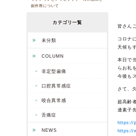
副作用について
カテゴリ一覧
皆さん
コロナ
未分類
天候も
COLUMN
本日で
らお礼
非定型歯痛
今後も
口腔異常感症
さて、
咬合異常感
超高齢
邊素子
舌痛症
https:/
NEWS
https://