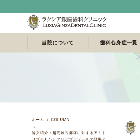
当院について
歯科心身症一覧
当院は歯科心身症専門
院長あいさつ
スタッフ紹介
受診希望の方へ
院内環境のご紹介
院内感染防止対策につ
アクセスと診療案内
歯科心身症によくある
医科・医療連携先のご
歯科心身症につい
簡易チェックリス
原因のわからない
舌痛症は何科で受
非定型歯痛 / 顔面
口腔異常感症でお
咬合異常感（咬み
口臭恐怖症でお悩
歯科恐怖症（歯科
クリニックです。
いて
質問
紹介
症
るべきか？
（非歯原性歯痛）
の方へ
せの異常感）でお
方へ
怖感がある）でお
の方へ
の方へ
ホーム
COLUMN
論文紹介：超高齢舌痛症に対するアミト
リプチリンとアリピプラゾールの効果と