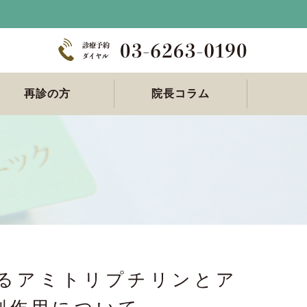
再診の方
院長コラム
再診の方へ
るアミトリプチリンとア