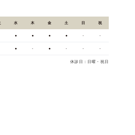
火
水
木
金
土
日
祝
●
●
●
●
●
-
-
●
●
-
●
-
-
-
休診日：日曜・祝日