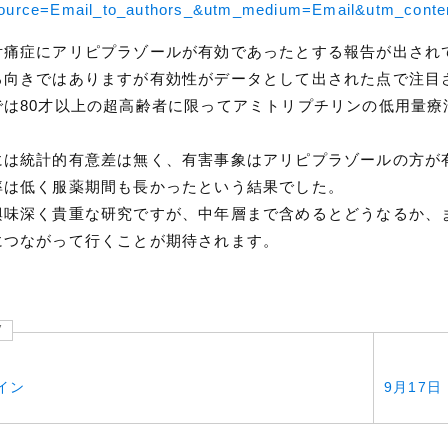
ource=Email_to_authors_&utm_medium=Email&utm_content
舌痛症にアリピプラゾールが有効であったとする報告が出され
ろ向きではありますが有効性がデータとして出された点で注目
では80才以上の超高齢者に限ってアミトリプチリンの低用量
には統計的有意差は無く、有害事象はアリピプラゾールの方が
率は低く服薬期間も長かったという結果でした。
興味深く貴重な研究ですが、中年層まで含めるとどうなるか、
につながって行くことが期待されます。
V
イン
9月17