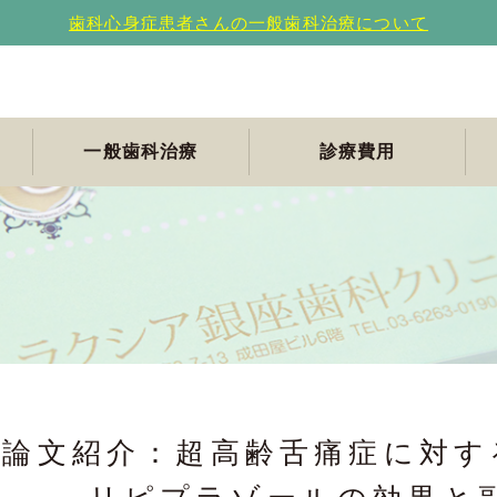
歯科心身症患者さんの一般歯科治療について
一般歯科治療
診療費用
て
ト
舌痛
診す
痛
悩み
合わ
みの
に恐
困り
困り
論文紹介：超高齢舌痛症に対す