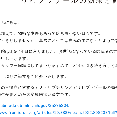
リピプラゾールの効果と
こんにちは。
に加えて、物騒な事件もあって落ち着かない日々です。
すっきりしませんが、草木にとっては恵みの雨になったようで
当院は開院7年目に入りました。お世話になっている関係者の
を申し上げます。
スタッフ一同精進してまいりますので、どうか引き続き宜しく
久しぶりに論文をご紹介いたします。
者の舌痛症に対するアミトリプチリンとアリピプラゾールの効
先生がまとめた大変興味深い論文です。
/pubmed.ncbi.nlm.nih.gov/35295804/
www.frontiersin.org/articles/10.3389/fpain.2022.809207/full