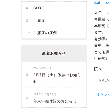
&utm_s
BLOG
近年、
今回後
舌痛症
本研究
ます。
舌痛症の症例
有効率
薬中止
とても
新着お知らせ
い研究
2026年2月3日
院長
2月7日（土）休診のお知ら
PRE
せ
オンラ
2025年12月24日
年末年始休診のお知らせ