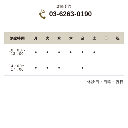
診療予約
03-6263-0190
診療時間
月
火
水
木
金
土
日
祝
10：00〜
●
●
●
●
●
●
-
-
13：00
14：00〜
●
●
●
-
●
-
-
-
17：00
休診日：日曜・祝日