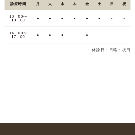
診療時間
月
火
水
木
金
土
日
祝
10：00〜
●
●
●
●
●
●
-
-
13：00
14：00〜
●
●
●
-
●
-
-
-
17：00
休診日：日曜・祝日